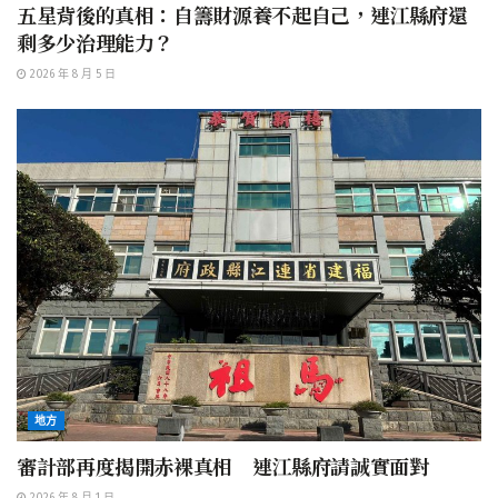
五星背後的真相：自籌財源養不起自己，連江縣府還
剩多少治理能力？
2026 年 8 月 5 日
地方
審計部再度揭開赤裸真相 連江縣府請誠實面對
2026 年 8 月 1 日