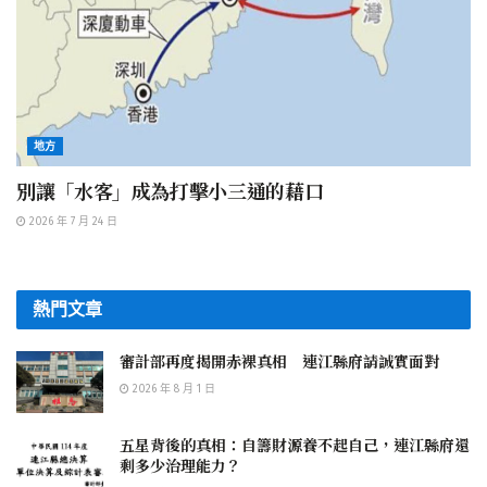
地方
別讓「水客」成為打擊小三通的藉口
2026 年 7 月 24 日
熱門文章
審計部再度揭開赤裸真相 連江縣府請誠實面對
2026 年 8 月 1 日
五星背後的真相：自籌財源養不起自己，連江縣府還
剩多少治理能力？