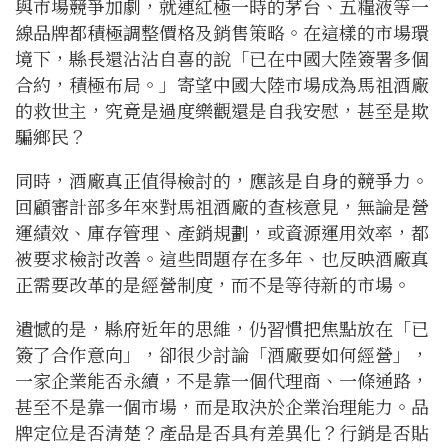
與市場競爭加劇，就連紅極一時的茅台、五糧液等一
線品牌都積極調整價格及銷售策略。在這樣的市場環
境下，縣長還沾沾自喜的說「已在中國大陸簽署多個
合約，積極布局。」寄望中國大陸市場成為馬祖酒廠
的救世主，究竟是過度樂觀還是自我安慰，甚至是欺
騙鄉民？
同時，酒廠真正值得檢討的，應該是自身的競爭力。
回顧審計部多年來對馬祖酒廠的查核意見，無論是營
運績效、庫存管理、產銷規劃，或資源運用效率，都
被要求檢討改善。這些問題存在多年、也反映酒廠真
正需要改革的是經營制度，而不是等待新的市場。
遺憾的是，縣府近年的思維，仍習慣把焦點放在「已
簽了合作意向」，卻很少討論「酒廠要如何經營」，
一家企業能否永續，不是靠一個代理商、一條通路，
甚至不是靠一個市場，而是取決於企業治理能力。品
牌定位是否清楚？產品是否具有差異化？行銷是否貼