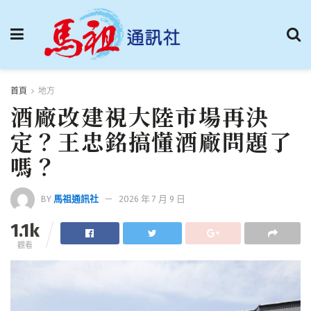
首頁
地方
酒廠改建視大陸市場再決
定？王忠銘搞懂酒廠問題了
嗎？
BY
馬祖通訊社
2026 年 7 月 9 日
1.1k
觀看