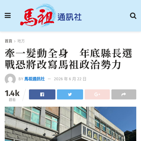
首頁
地方
牽一髮動全身 年底縣長選
戰恐將改寫馬祖政治勢力
BY
馬祖通訊社
2026 年 6 月 22 日
1.4k
觀看