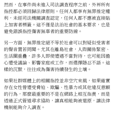
然而，在事件尚未進入司法調查程序之前，外界所有
指控都必須回歸法律原則。任何人都享有無罪推定權
利，未經司法機關調查認定，任何人都不應被直接貼
上加害者標籤。這不僅是法治社會的基本要求，也是
避免錯誤指控傷害無辜者的重要防線。
另一方面，無罪推定絕不等於社會可以對疑似受害者
的聲音置若罔聞。尤其在離島社會，人際關係緊密、
生活圈重疊，許多人即使遭遇不當對待，也可能因擔
心遭受議論、影響家庭或工作，而選擇隱忍不語。這
樣的沉默，往往成為傷害持續發生的土壤。
如果社群媒體上的相關指控並非空穴來風，如果確實
存在女性曾遭受脅迫、欺騙、性暴力或其他違反意願
的行為，那麼最重要的不是在網路上相互指責，而是
透過正式管道尋求協助，讓真相能夠被還原，讓法律
機制能夠介入調查。