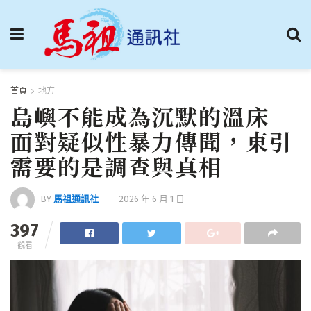
首頁
地方
島嶼不能成為沉默的溫床
面對疑似性暴力傳聞，東引
需要的是調查與真相
BY
馬祖通訊社
2026 年 6 月 1 日
397
觀看