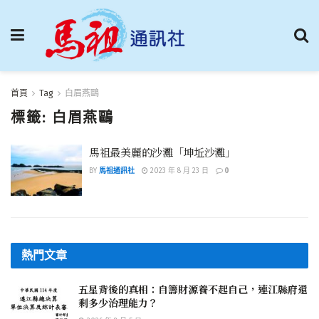
首頁
Tag
白眉燕鷗
標籤:
白眉燕鷗
馬祖最美麗的沙灘「坤坵沙灘」
BY
馬祖通訊社
2023 年 8 月 23 日
0
熱門文章
五星背後的真相：自籌財源養不起自己，連江縣府還
剩多少治理能力？